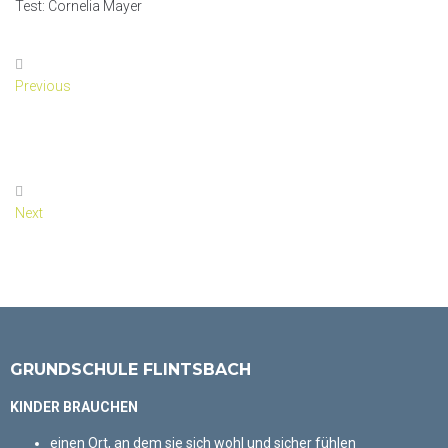
Test: Cornelia Mayer
Previous
Besuch des Nikolaus
Next
Gertis Märchenkiste
GRUNDSCHULE FLINTSBACH
KINDER BRAUCHEN
einen Ort, an dem sie sich wohl und sicher fühlen