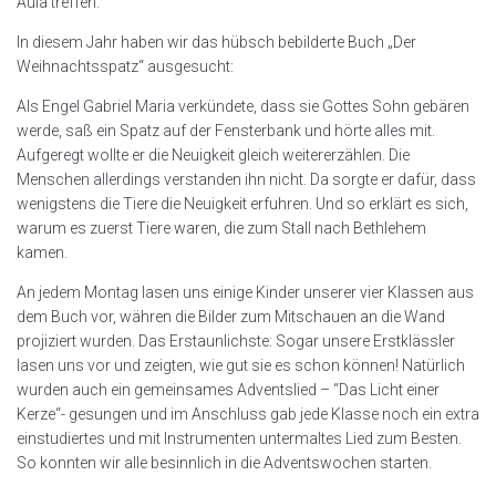
Aula treffen.
In diesem Jahr haben wir das hübsch bebilderte Buch „Der
Weihnachtsspatz“ ausgesucht:
Als Engel Gabriel Maria verkündete, dass sie Gottes Sohn gebären
werde, saß ein Spatz auf der Fensterbank und hörte alles mit.
Aufgeregt wollte er die Neuigkeit gleich weitererzählen. Die
Menschen allerdings verstanden ihn nicht. Da sorgte er dafür, dass
wenigstens die Tiere die Neuigkeit erfuhren. Und so erklärt es sich,
warum es zuerst Tiere waren, die zum Stall nach Bethlehem
kamen.
An jedem Montag lasen uns einige Kinder unserer vier Klassen aus
dem Buch vor, währen die Bilder zum Mitschauen an die Wand
projiziert wurden. Das Erstaunlichste: Sogar unsere Erstklässler
lasen uns vor und zeigten, wie gut sie es schon können! Natürlich
wurden auch ein gemeinsames Adventslied – “Das Licht einer
Kerze“- gesungen und im Anschluss gab jede Klasse noch ein extra
einstudiertes und mit Instrumenten untermaltes Lied zum Besten.
So konnten wir alle besinnlich in die Adventswochen starten.