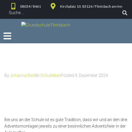
08034 / 8461
Kirchplatz 10, 83126 / Flintsbach am Inn
Adventsmontage – Der
Weihnachtsspatz
By
Johanna Riedl
In
Schulleben
Posted
9. Dezember 2024
Adventsmontage – Der
Weihnachtsspatz
Bei uns an der Schule ist es gute Tradition, dass wir und an den drei
Adventsmontagen jeweils zu einer besinnlichen Adventsfeier in der